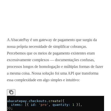
O que é a AbacatePay?
A AbacatePay é um gateway de pagamento que surgiu da
nossa própria necessidade de simplificar cobranças.
Percebemos que os meios de pagamento existentes eram
excessivamente complexos — documentações confusas,
processos longos de homologação e múltiplas formas de fazer
a mesma coisa. Nossa solução foi uma API que transforma
essa complexidade em algo simples e intuitivo:
abacatepay
.
checkouts
.
create
({
  items:
 [{ 
id:
 'pro'
, 
quantity:
 1
 }],
});