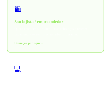
🛍️
Sou lojista / empreendedor
Quero entender o produto, criar cobranças e receber
pagamentos — sem precisar saber programar.
Começar por aqui →
💻
Sou desenvolvedor
Quero integrar a API, configurar webhooks e usar os
SDKs para automatizar cobranças no meu sistema.
Ver documentação técnica →