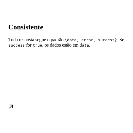
Consistente
Toda resposta segue o padrão
. Se
{data, error, success}
for
, os dados estão em
.
success
true
data
O que você pode fazer