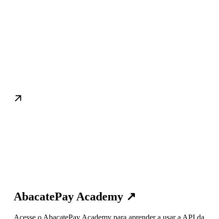
Saiba mais sobre a AbacatePay
AbacatePay Academy ↗
Acesse o AbacatePay Academy para aprender a usar a API da