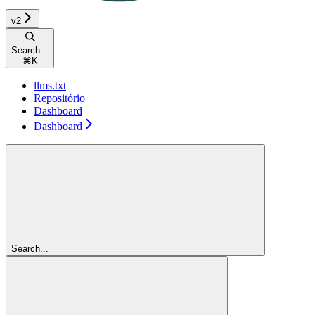
v2
Search...
⌘
K
llms.txt
Repositório
Dashboard
Dashboard
Search...