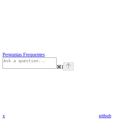
Perguntas Frequentes
⌘
I
x
github