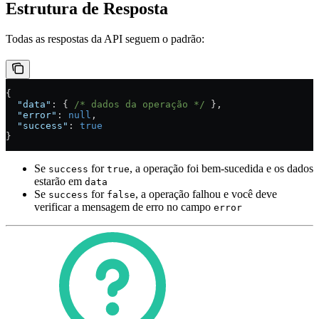
Estrutura de Resposta
Todas as respostas da API seguem o padrão:
{
  "data"
: { 
/* dados da operação */
 },
  "error"
: 
null
,
  "success"
: 
true
}
Se
for
, a operação foi bem-sucedida e os dados
success
true
estarão em
data
Se
for
, a operação falhou e você deve
success
false
verificar a mensagem de erro no campo
error