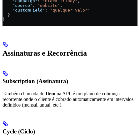
    "campaign"
: 
"black-friday"
,
    "source"
: 
"website"
,
    "customField"
: 
"qualquer valor"
  }
}
Assinaturas e Recorrência
Subscription (Assinatura)
Também chamada de
Item
na API, é um plano de cobrança
recorrente onde o cliente é cobrado automaticamente em intervalos
definidos (mensal, anual, etc.).
Cycle (Ciclo)