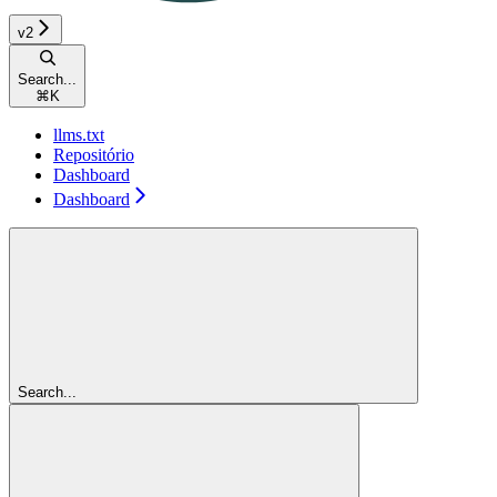
v2
Search...
⌘
K
llms.txt
Repositório
Dashboard
Dashboard
Search...