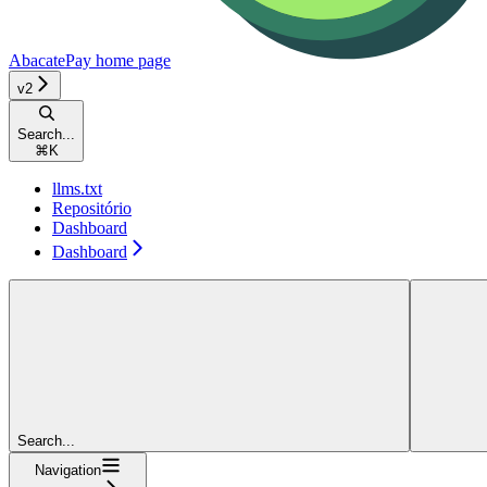
AbacatePay
home page
v2
Search...
⌘
K
llms.txt
Repositório
Dashboard
Dashboard
Search...
Navigation