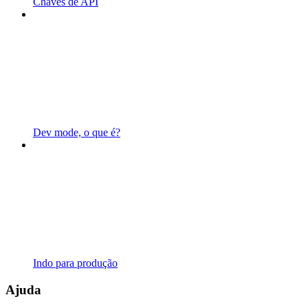
Chaves de API
Dev mode, o que é?
Indo para produção
Ajuda