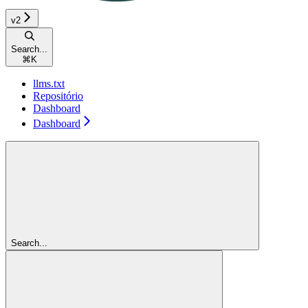
v2
Search...
⌘
K
llms.txt
Repositório
Dashboard
Dashboard
Search...