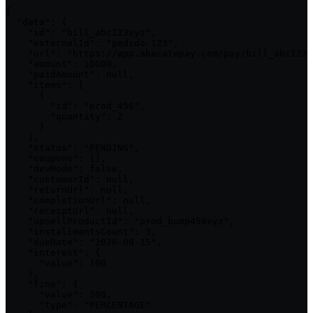
{

  "data": {

    "id": "bill_abc123xyz",

    "externalId": "pedido-123",

    "url": "https://app.abacatepay.com/pay/bill_abc123x
    "amount": 10000,

    "paidAmount": null,

    "items": [

      {

        "id": "prod_456",

        "quantity": 2

      }

    ],

    "status": "PENDING",

    "coupons": [],

    "devMode": false,

    "customerId": null,

    "returnUrl": null,

    "completionUrl": null,

    "receiptUrl": null,

    "upSellProductId": "prod_bump456xyz",

    "installmentsCount": 3,

    "dueDate": "2026-08-15",

    "interest": {

      "value": 100

    },

    "fine": {

      "value": 200,

      "type": "PERCENTAGE"
