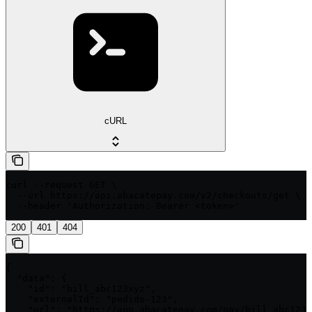
cURL
curl --request GET \

  --url https://api.abacatepay.com/v2/checkouts/get \

  --header 'Authorization: Bearer <token>'
200
401
404
{

  "data": {

    "id": "bill_abc123xyz",

    "externalId": "pedido-123",

    "url": "https://app.abacatepay.com/pay/bill_abc123x