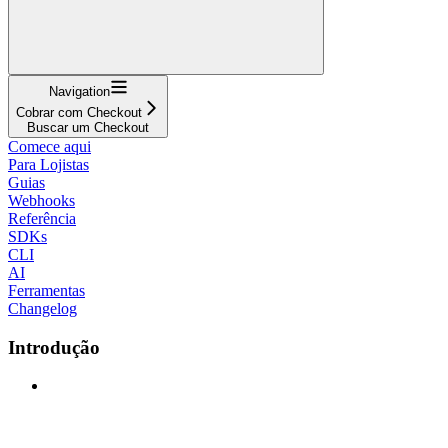
Navigation
Cobrar com Checkout
Buscar um Checkout
Comece aqui
Para Lojistas
Guias
Webhooks
Referência
SDKs
CLI
AI
Ferramentas
Changelog
Introdução