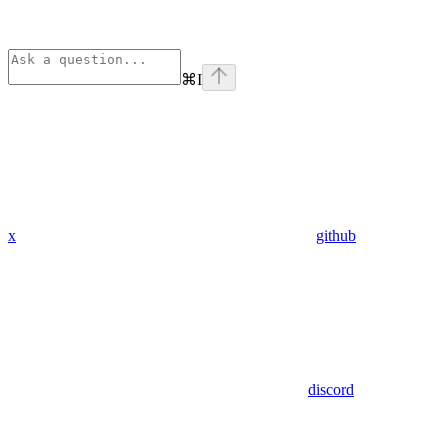
⌘
I
x
github
discord