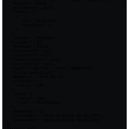
    "amount": 10000,

    "paidAmount": null,

    "items": [

      {

        "id": "prod_456",

        "quantity": 2

      }

    ],

    "status": "PENDING",

    "coupons": [],

    "devMode": false,

    "customerId": null,

    "returnUrl": null,

    "completionUrl": null,

    "receiptUrl": null,

    "upSellProductId": "prod_bump456xyz",

    "installmentsCount": 3,

    "dueDate": "2026-08-15",

    "interest": {

      "value": 100

    },

    "fine": {

      "value": 200,

      "type": "PERCENTAGE"

    },

    "metadata": {},

    "createdAt": "2024-11-04T18:38:28.573Z",

    "updatedAt": "2024-11-04T18:38:28.573Z"

  },

  "error": null,
