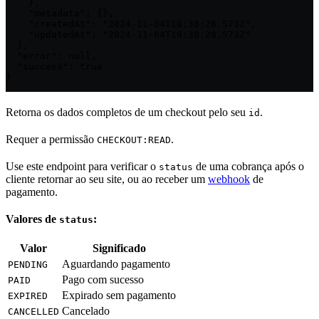
    },

    "metadata": {},

    "createdAt": "2024-11-04T18:38:28.573Z",

    "updatedAt": "2024-11-04T18:38:28.573Z"

  },

  "error": null,

  "success": true

}
Retorna os dados completos de um checkout pelo seu
.
id
Requer a permissão
.
CHECKOUT:READ
Use este endpoint para verificar o
de uma cobrança após o
status
cliente retornar ao seu site, ou ao receber um
webhook
de
pagamento.
Valores de
:
status
Valor
Significado
Aguardando pagamento
PENDING
Pago com sucesso
PAID
Expirado sem pagamento
EXPIRED
Cancelado
CANCELLED