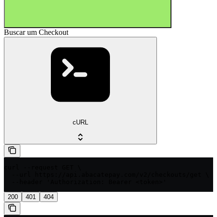
Buscar um Checkout
cURL
curl --request GET \

  --url https://api.abacatepay.com/v2/checkouts/get \

  --header 'Authorization: Bearer <token>'
200
401
404