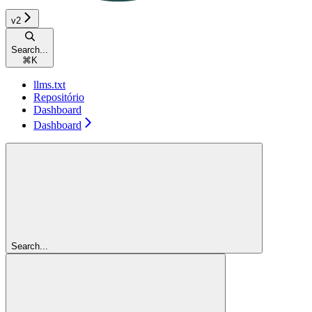
v2
Search...
⌘
K
llms.txt
Repositório
Dashboard
Dashboard
Search...