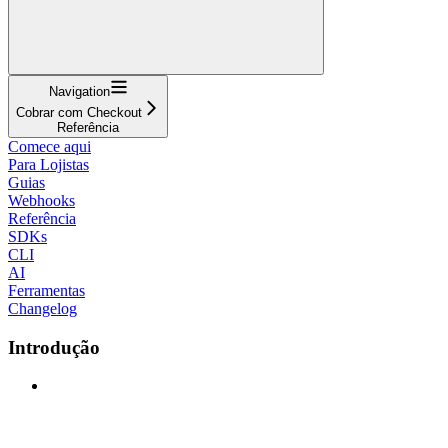
Navigation
Cobrar com Checkout
Referência
Comece aqui
Para Lojistas
Guias
Webhooks
Referência
SDKs
CLI
AI
Ferramentas
Changelog
Introdução