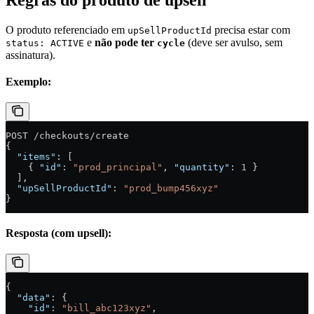
Regras do produto de upsell
O produto referenciado em
precisa estar com
upSellProductId
e
não pode ter
(deve ser avulso, sem
status: ACTIVE
cycle
assinatura).
Exemplo:
POST /checkouts/create
{
  "items"
: [
    { 
"id"
: 
"prod_principal"
, 
"quantity"
: 
1
 }
  ],
  "upSellProductId"
: 
"prod_bump456xyz"
}
Resposta (com upsell):
{
  "data"
: {
    "id"
: 
"bill_abc123xyz"
,