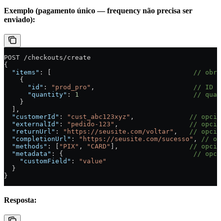
Exemplo (pagamento único — frequency não precisa ser
enviado):
POST /checkouts/create
{
  "items"
: [                                    
// obri
    {
      "id"
: 
"prod_pro"
,                         
// ID d
      "quantity"
: 
1
                             // quan
    }
  ],
  "customerId"
: 
"cust_abc123xyz"
,              
// opcio
  "externalId"
: 
"pedido-123"
,                  
// opcio
  "returnUrl"
: 
"https://seusite.com/voltar"
,   
// opcio
  "completionUrl"
: 
"https://seusite.com/sucesso"
, 
// op
  "methods"
: [
"PIX"
, 
"CARD"
],                  
// opcio
  "metadata"
: {                                 
// opci
    "customField"
: 
"value"
  }
}
Resposta: