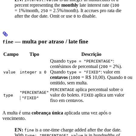
percent representing the
monthly
late interest rate (
100
= 1%/month,
= 2.5%/month). It accrues pro rata die
250
after the due date. Omit or use
to disable.
0
— multa por atraso / late fine
fine
Campo
Tipo
Descrição
Quando
:
type = "PERCENTAGE"
centésimos de percentual (
= 2%).
200
Quando
: valor em
value
integer ≥ 0
type = "FIXED"
centavos
(
= R$ 10,00). Quando
ou
1000
0
omitido, sem multa.
aplica percentual sobre o
PERCENTAGE
"PERCENTAGE"
valor do boleto.
aplica um valor
type
FIXED
|
"FIXED"
fixo em centavos.
A multa é uma
cobrança única
aplicada uma vez após o
vencimento.
EN:
is a one-time charge added after the due date.
fine
With
,
is in hundredths of
type: "PERCENTAGE"
value