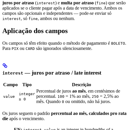
juros por atraso
(
) e
multa por atraso
(
) que serão
interest
fine
aplicados se o cliente pagar após a data de vencimento. Ambos os
campos são opcionais e independentes — pode-se enviar só
, só
, ambos ou nenhum.
interest
fine
Aplicação dos campos
Os campos só têm efeito quando o método de pagamento é
.
BOLETO
Para
ou
são ignorados silenciosamente.
PIX
CARD
— juros por atraso / late interest
interest
Campo
Tipo
Descrição
Percentual de juros
ao mês
, em centésimos de
integer
percentual.
= 1% ao mês,
= 2,5% ao
value
100
250
≥ 0
mês. Quando
ou omitido, não há juros.
0
Os juros seguem o padrão
percentual ao mês, calculados pro rata
die
após o vencimento.
EN:
is an integer in hundredths of a
interest.value