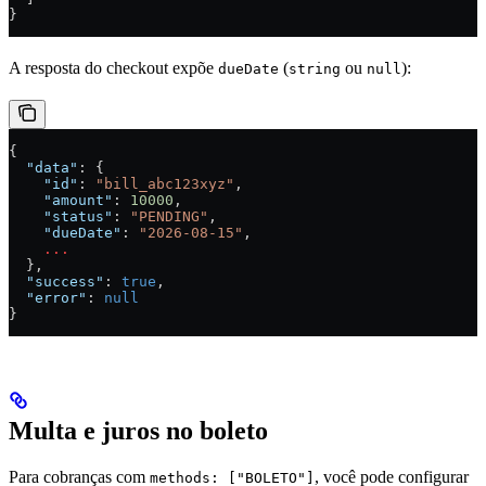
}
A resposta do checkout expõe
(
ou
):
dueDate
string
null
{
  "data"
: {
    "id"
: 
"bill_abc123xyz"
,
    "amount"
: 
10000
,
    "status"
: 
"PENDING"
,
    "dueDate"
: 
"2026-08-15"
,
    ...
  },
  "success"
: 
true
,
  "error"
: 
null
}
Multa e juros no boleto
Para cobranças com
, você pode configurar
methods: ["BOLETO"]