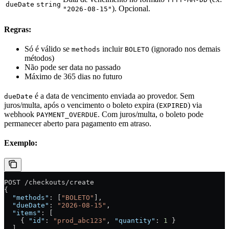
dueDate
string
). Opcional.
"2026-08-15"
Regras:
Só é válido se
incluir
(ignorado nos demais
methods
BOLETO
métodos)
Não pode ser data no passado
Máximo de 365 dias no futuro
é a data de vencimento enviada ao provedor. Sem
dueDate
juros/multa, após o vencimento o boleto expira (
) via
EXPIRED
webhook
. Com juros/multa, o boleto pode
PAYMENT_OVERDUE
permanecer aberto para pagamento em atraso.
Exemplo:
POST /checkouts/create
{
  "methods"
: [
"BOLETO"
],
  "dueDate"
: 
"2026-08-15"
,
  "items"
: [
    { 
"id"
: 
"prod_abc123"
, 
"quantity"
: 
1
 }
  ]