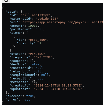
{
  "data"
: {
    "id"
: 
"bill_abc123xyz"
,
    "externalId"
: 
"pedido-123"
,
    "url"
: 
"https://app.abacatepay.com/pay/bill_abc123x
    "amount"
: 
10000
,
    "paidAmount"
: 
null
,
    "items"
: [
      {
        "id"
: 
"prod_456"
,
        "quantity"
: 
2
      }
    ],
    "status"
: 
"PENDING"
,
    "frequency"
: 
"ONE_TIME"
,
    "coupons"
: [],
    "devMode"
: 
false
,
    "customerId"
: 
null
,
    "returnUrl"
: 
null
,
    "completionUrl"
: 
null
,
    "receiptUrl"
: 
null
,
    "metadata"
: {},
    "createdAt"
: 
"2024-11-04T18:38:28.573Z"
,
    "updatedAt"
: 
"2024-11-04T18:38:28.573Z"
  },
  "success"
: 
true
,
  "error"
: 
null
}