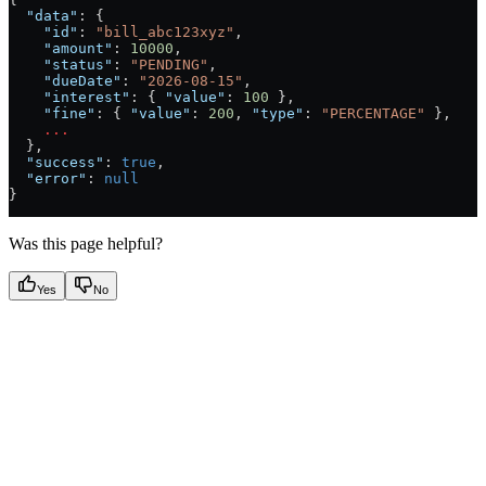
  "data"
: {
    "id"
: 
"bill_abc123xyz"
,
    "amount"
: 
10000
,
    "status"
: 
"PENDING"
,
    "dueDate"
: 
"2026-08-15"
,
    "interest"
: { 
"value"
: 
100
 },
    "fine"
: { 
"value"
: 
200
, 
"type"
: 
"PERCENTAGE"
 },
    ...
  },
  "success"
: 
true
,
  "error"
: 
null
}
Was this page helpful?
Yes
No