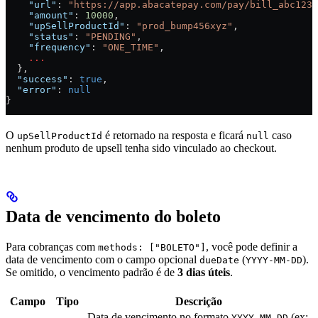
    "url"
: 
"https://app.abacatepay.com/pay/bill_abc123x
    "amount"
: 
10000
,
    "upSellProductId"
: 
"prod_bump456xyz"
,
    "status"
: 
"PENDING"
,
    "frequency"
: 
"ONE_TIME"
,
    ...
  },
  "success"
: 
true
,
  "error"
: 
null
}
O
é retornado na resposta e ficará
caso
upSellProductId
null
nenhum produto de upsell tenha sido vinculado ao checkout.
Data de vencimento do boleto
Para cobranças com
, você pode definir a
methods: ["BOLETO"]
data de vencimento com o campo opcional
(
).
dueDate
YYYY-MM-DD
Se omitido, o vencimento padrão é de
3 dias úteis
.
Campo
Tipo
Descrição
Data de vencimento no formato
(ex:
YYYY-MM-DD