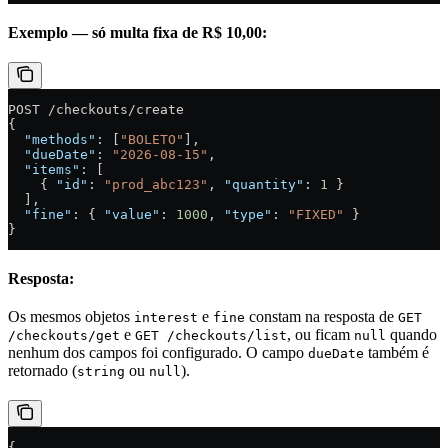
Exemplo — só multa fixa de R$ 10,00:
POST /checkouts/create
{
  "methods"
: [
"BOLETO"
],
  "dueDate"
: 
"2026-08-15"
,
  "items"
: [
    { 
"id"
: 
"prod_abc123"
, 
"quantity"
: 
1
 }
  ],
  "fine"
: { 
"value"
: 
1000
, 
"type"
: 
"FIXED"
 }
}
Resposta:
Os mesmos objetos
e
constam na resposta de
interest
fine
GET
e
, ou ficam
quando
/checkouts/get
GET /checkouts/list
null
nenhum dos campos foi configurado. O campo
também é
dueDate
retornado (
ou
).
string
null
{