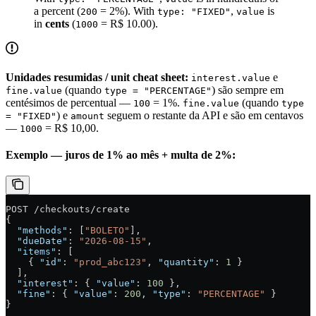
a percent (
= 2%). With
,
is
200
type: "FIXED"
value
in
cents
(
= R$ 10.00).
1000
Unidades resumidas / unit cheat sheet:
e
interest.value
(quando
) são sempre em
fine.value
type = "PERCENTAGE"
centésimos de percentual —
= 1%.
(quando
100
fine.value
type
) e
seguem o restante da API e são em centavos
= "FIXED"
amount
—
= R$ 10,00.
1000
Exemplo — juros de 1% ao mês + multa de 2%:
POST /checkouts/create
{
  "methods"
: [
"BOLETO"
],
  "dueDate"
: 
"2026-08-15"
,
  "items"
: [
    { 
"id"
: 
"prod_abc123"
, 
"quantity"
: 
1
 }
  ],
  "interest"
: { 
"value"
: 
100
 },
  "fine"
: { 
"value"
: 
200
, 
"type"
: 
"PERCENTAGE"
 }
}