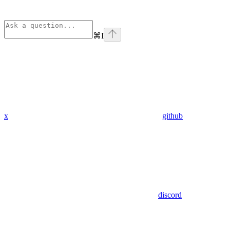
⌘
I
x
github
discord