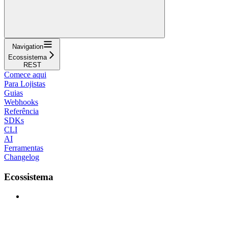
Navigation
Ecossistema
REST
Comece aqui
Para Lojistas
Guias
Webhooks
Referência
SDKs
CLI
AI
Ferramentas
Changelog
Ecossistema