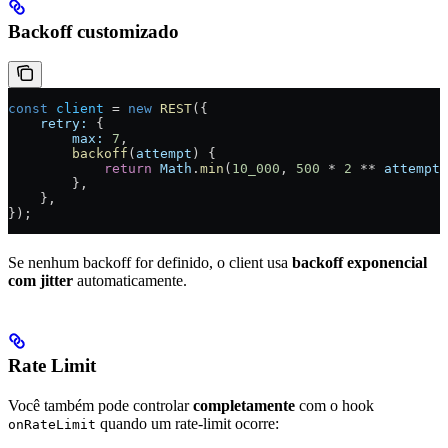
Backoff customizado
const
 client
 =
 new
 REST
({
    retry:
 {
        max:
 7
,
        backoff
(
attempt
) {
            return
 Math
.
min
(
10_000
, 
500
 *
 2
 **
 attempt
)
        },
    },
});
Se nenhum backoff for definido, o client usa
backoff exponencial
com jitter
automaticamente.
Rate Limit
Você também pode controlar
completamente
com o hook
quando um rate-limit ocorre:
onRateLimit