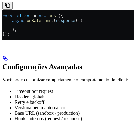
const
 client
 =
 new
 REST
({
    async
 onRateLimit
(
response
) {
        ...
    },
});
Configurações Avançadas
Você pode customizar completamente o comportamento do client:
Timeout por request
Headers globais
Retry e backoff
Versionamento automático
Base URL (sandbox / production)
Hooks internos (request / response)