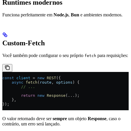
Runtimes modernos
Funciona perfeitamente em
Node.js
,
Bun
e ambientes modernos.
Custom-Fetch
Você também pode configurar o seu próprio
para requisições:
fetch
const
 client
 =
 new
 REST
({
    async
 fetch
(
route
, 
options
) {
        // ...
        return
 new
 Response
(
...
);
    },
});
O valor retornado deve ser
sempre
um objeto
Response
, caso o
contrário, um erro será lançado.