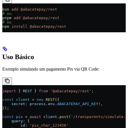
bun
 add
 @abacatepay/rest
# ou
pnpm
 add
 @abacatepay/rest
# ou
npm
 install
 @abacatepay/rest
Uso Básico
Exemplo simulando um pagamento Pix via QR Code:
import
 { 
REST
 } 
from
 '@abacatepay/rest'
;
const
 client
 =
 new
 REST
({
    secret:
 process
.
env
.
ABACATEPAY_API_KEY
!
,
});
const
 pix
 =
 await
 client
.
post
(
'/transparents/simulate-p
    query:
 {
        id:
 'pix_char_123456'