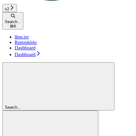
v2
Search...
⌘
K
llms.txt
Repositório
Dashboard
Dashboard
Search...