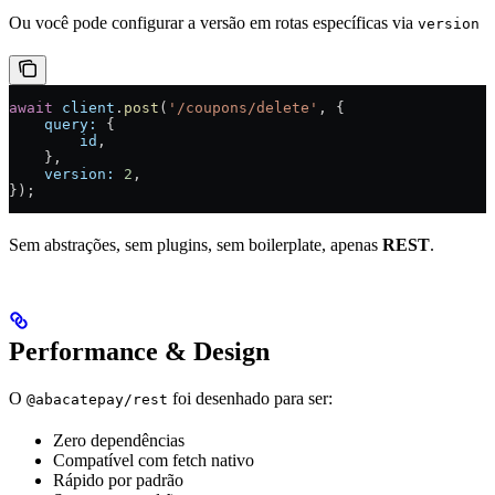
Ou você pode configurar a versão em rotas específicas via
version
await
 client
.
post
(
'/coupons/delete'
, {
    query:
 {
        id
,
    },
    version:
 2
,
});
Sem abstrações, sem plugins, sem boilerplate, apenas
REST
.
Performance & Design
O
foi desenhado para ser:
@abacatepay/rest
Zero dependências
Compatível com fetch nativo
Rápido por padrão